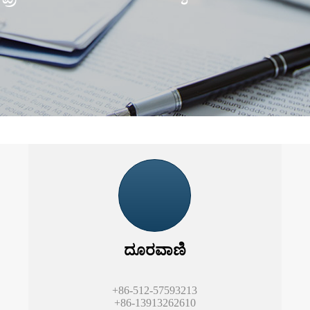
ದೂರವಾಣಿ
+86-512-57593213
+86-13913262610