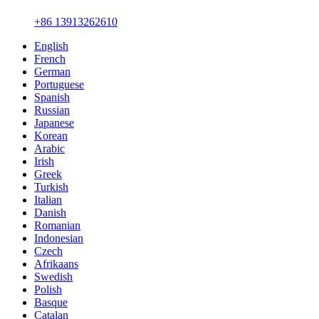
+86 13913262610
English
French
German
Portuguese
Spanish
Russian
Japanese
Korean
Arabic
Irish
Greek
Turkish
Italian
Danish
Romanian
Indonesian
Czech
Afrikaans
Swedish
Polish
Basque
Catalan