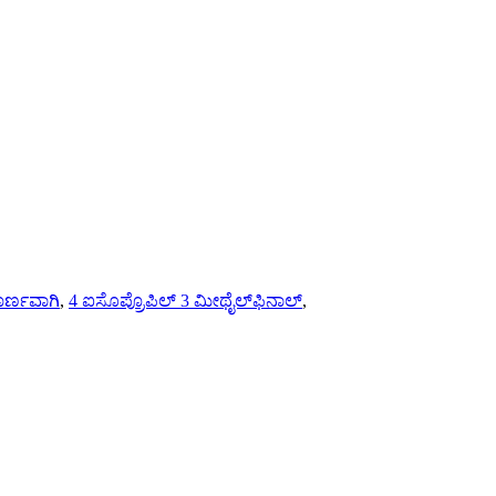
ರ್ಣವಾಗಿ
,
4 ಐಸೊಪ್ರೊಪಿಲ್ 3 ಮೀಥೈಲ್‌ಫಿನಾಲ್
,