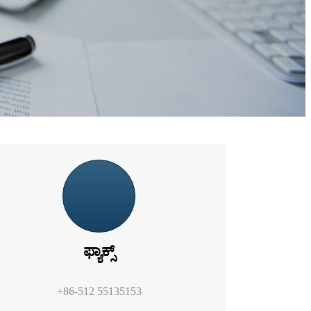
ಫ್ಯಾಕ್ಸ್
+86-512 55135153