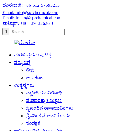
ದೂರವಾಣಿ: +86-512-57593213
Email: info@sprchemical.com
Email: Irisho@sprchemical.com
ವಾಟ್ಸಾಪ್: +86 13913262610
ಮರಳಿ ಪ್ರಥಮ ಪುಟಕ್ಕೆ
ನಮ್ಮ ಬಗ್ಗೆ
ಸೇವೆ
ಅನುಕೂಲ
ಉತ್ಪನ್ನಗಳು
ಬ್ಯಾಕ್ಟೀರಿಯಾ ವಿರೋಧಿ
ಪರಿಹಾರಕ್ಕಾಗಿ ಮಿಶ್ರಣ
ದೈನಂದಿನ ರಾಸಾಯನಿಕಗಳು
ನೈಸರ್ಗಿಕ ನಂಜುನಿರೋಧಕ
ಸಂರಕ್ಷಕ
ಆರೊಮ್ಯಾಟಿಕ್ ಪದಾರ್ಥಗಳು