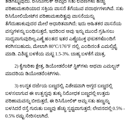
ತಡೆಗಟ್ಟುವುದು. ರಿಸಿನೋಲಿಕ್ ಆಮ್ಲದ ಸತು ಲವಣಗಳು ಹೆಚ್ಚು
ಪರಿಣಾಮಕಾರಿಯಾದ ಸಕ್ರಿಯ ವಾಸನೆ ತೆಗೆಯುವ ಪದಾರ್ಥಗಳಾಗಿವೆ. ಸತು
ರಿಸಿನೋಲಿಯೇಟ್‌ನ ಪರಿಣಾಮಕಾರಿತ್ವವು ವಾಸನೆಯನ್ನು
ತೆಗೆದುಹಾಕುವುದರ ಮೇಲೆ ಆಧಾರಿತವಾಗಿದೆ; ಇದು ಅಹಿತಕರ ವಾಸನೆಯ
ವಸ್ತುಗಳನ್ನು ಬಂಧಿಸುತ್ತದೆ, ಇದರಿಂದ ಅವು ಇನ್ನು ಮುಂದೆ ಗ್ರಹಿಸಲು
ಸಾಧ್ಯವಾಗುವುದಿಲ್ಲ.
ಎಣ್ಣೆ ಹಂತದ ಇತರ ಎಣ್ಣೆಯುಕ್ತ ಘಟಕಗಳೊಂದಿಗೆ
ಕರಗಿಸಬಹುದು, ಮೇಲಾಗಿ 80°C/176°F ನಲ್ಲಿ. ಎಂದಿನಂತೆ ಎಮಲ್ಸಿಫೈ
ಮಾಡಿ. ವಿಶಿಷ್ಟ ಬಳಕೆಯ ಮಟ್ಟ 1.5-3%. ಬಾಹ್ಯ ಬಳಕೆಗೆ ಮಾತ್ರ.
2) ಕೈಗಾರಿಕಾ ಕ್ಷೇತ್ರ, ಡಿಯೋಡರೆಂಟ್ ಸ್ಟಿಕ್‌ಗಳು ಅಥವಾ ಎಮಲ್ಷನ್
ಮಾದರಿಯ ಡಿಯೋಡರೆಂಟ್‌ಗಳು.
3) ಉನ್ನತ ದರ್ಜೆಯ ಬಣ್ಣದಲ್ಲಿ, ವಿಶೇಷವಾಗಿ ಅಗ್ಗದ ಬಣ್ಣದಲ್ಲಿ
ಬಳಸಲಾಗುವ ಈ ಉತ್ಪನ್ನವು ತುಕ್ಕು ನಿರೋಧಕ ಬಣ್ಣದಲ್ಲಿ ಉತ್ತಮ
ಪರಿಣಾಮವನ್ನು ಬೀರುತ್ತದೆ, ಈ ರಿಸಿನೋಲಿಕ್ ಆಮ್ಲ ಸತು ಹಣ್ಣನ್ನು
ಬಳಸಿದರೆ ರಸ್ತೆ ಗುರುತು ಬಣ್ಣವು ಹೆಚ್ಚು ಸ್ಪಷ್ಟವಾಗುತ್ತದೆ; ಲೇಪನದಲ್ಲಿ 0.5% -
0.5% ರಷ್ಟು ಸೇರಿಸಲಾಗಿದೆ.