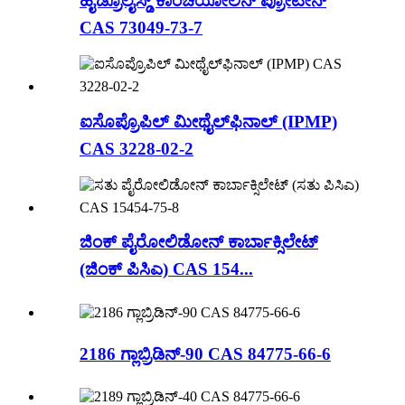
ಹೈಡ್ರೊಲೈಸ್ಡ್ ಕಾಂಚಿಯೋಲಿನ್ ಪ್ರೋಟೀನ್
CAS 73049-73-7
ಐಸೊಪ್ರೊಪಿಲ್ ಮೀಥೈಲ್‌ಫಿನಾಲ್ (IPMP)
CAS 3228-02-2
ಜಿಂಕ್ ಪೈರೋಲಿಡೋನ್ ಕಾರ್ಬಾಕ್ಸಿಲೇಟ್
(ಜಿಂಕ್ ಪಿಸಿಎ) CAS 154...
2186 ಗ್ಲಾಬ್ರಿಡಿನ್-90 CAS 84775-66-6