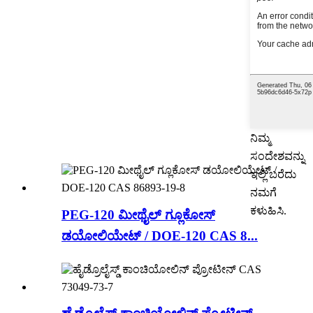
ನಿಮ್ಮ
ಸಂದೇಶವನ್ನು
ಇಲ್ಲಿ ಬರೆದು
ನಮಗೆ
ಕಳುಹಿಸಿ.
PEG-120 ಮೀಥೈಲ್ ಗ್ಲೂಕೋಸ್
ಡಯೋಲಿಯೇಟ್ / DOE-120 CAS 8...