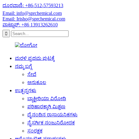
ದೂರವಾಣಿ: +86-512-57593213
Email: info@sprchemical.com
Email: Irisho@sprchemical.com
ವಾಟ್ಸಾಪ್: +86 13913262610
ಮರಳಿ ಪ್ರಥಮ ಪುಟಕ್ಕೆ
ನಮ್ಮ ಬಗ್ಗೆ
ಸೇವೆ
ಅನುಕೂಲ
ಉತ್ಪನ್ನಗಳು
ಬ್ಯಾಕ್ಟೀರಿಯಾ ವಿರೋಧಿ
ಪರಿಹಾರಕ್ಕಾಗಿ ಮಿಶ್ರಣ
ದೈನಂದಿನ ರಾಸಾಯನಿಕಗಳು
ನೈಸರ್ಗಿಕ ನಂಜುನಿರೋಧಕ
ಸಂರಕ್ಷಕ
ಆರೊಮ್ಯಾಟಿಕ್ ಪದಾರ್ಥಗಳು