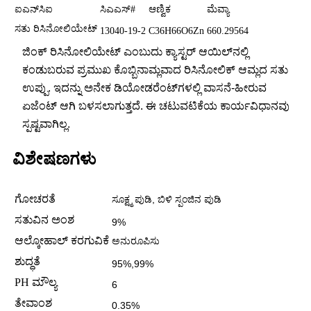
ಐಎನ್‌ಸಿಐ
ಸಿಎಎಸ್#
ಆಣ್ವಿಕ
ಮೆವ್ಯಾ
ಸತು ರಿಸಿನೋಲಿಯೇಟ್
13040-19-2
C36H66O6Zn
660.29564
ಜಿಂಕ್ ರಿಸಿನೋಲಿಯೇಟ್ ಎಂಬುದು ಕ್ಯಾಸ್ಟರ್ ಆಯಿಲ್‌ನಲ್ಲಿ
ಕಂಡುಬರುವ ಪ್ರಮುಖ ಕೊಬ್ಬಿನಾಮ್ಲವಾದ ರಿಸಿನೋಲಿಕ್ ಆಮ್ಲದ ಸತು
ಉಪ್ಪು. ಇದನ್ನು ಅನೇಕ ಡಿಯೋಡರೆಂಟ್‌ಗಳಲ್ಲಿ ವಾಸನೆ-ಹೀರುವ
ಏಜೆಂಟ್ ಆಗಿ ಬಳಸಲಾಗುತ್ತದೆ. ಈ ಚಟುವಟಿಕೆಯ ಕಾರ್ಯವಿಧಾನವು
ಸ್ಪಷ್ಟವಾಗಿಲ್ಲ.
ವಿಶೇಷಣಗಳು
ಗೋಚರತೆ
ಸೂಕ್ಷ್ಮ ಪುಡಿ, ಬಿಳಿ ಸ್ಪಂಜಿನ ಪುಡಿ
ಸತುವಿನ ಅಂಶ
9%
ಆಲ್ಕೋಹಾಲ್ ಕರಗುವಿಕೆ
ಅನುರೂಪಿಸು
ಶುದ್ಧತೆ
95%,99%
PH ಮೌಲ್ಯ
6
ತೇವಾಂಶ
0.35%