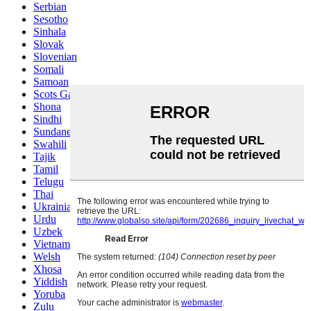
Serbian
Sesotho
Sinhala
Slovak
Slovenian
Somali
Samoan
Scots Gaelic
Shona
Sindhi
Sundanese
Swahili
Tajik
Tamil
Telugu
Thai
Ukrainian
Urdu
Uzbek
Vietnamese
Welsh
Xhosa
Yiddish
Yoruba
Zulu