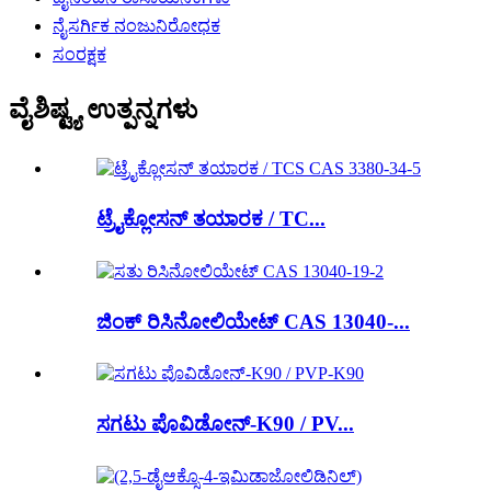
ನೈಸರ್ಗಿಕ ನಂಜುನಿರೋಧಕ
ಸಂರಕ್ಷಕ
ವೈಶಿಷ್ಟ್ಯ ಉತ್ಪನ್ನಗಳು
ಟ್ರೈಕ್ಲೋಸನ್ ತಯಾರಕ / TC...
ಜಿಂಕ್ ರಿಸಿನೋಲಿಯೇಟ್ CAS 13040-...
ಸಗಟು ಪೊವಿಡೋನ್-K90 / PV...